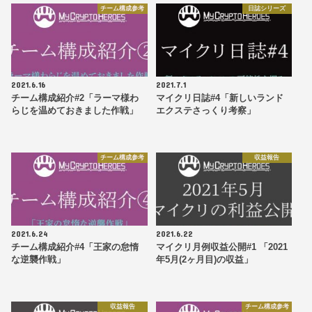
チーム構成参考
日誌シリーズ
2021.6.16
2021.7.1
チーム構成紹介#2「ラーマ様わ
マイクリ日誌#4「新しいランド
らじを温めておきました作戦」
エクステさっくり考察」
チーム構成参考
収益報告
2021.6.24
2021.6.22
チーム構成紹介#4「王家の怠惰
マイクリ月例収益公開#1 「2021
な逆襲作戦」
年5月(2ヶ月目)の収益」
収益報告
チーム構成参考