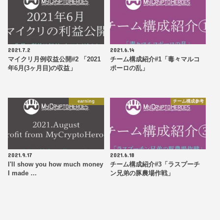
2021.7.2
2021.6.14
マイクリ月例収益公開#2 「2021
チーム構成紹介#1「毒々マルコ
年6月(3ヶ月目)の収益」
ポーロの乱」
earning
チーム構成参考
2021.9.17
2021.6.18
I'll show you how much money
チーム構成紹介#3「ラスプーチ
I made …
ン兄弟の豚農場作戦」