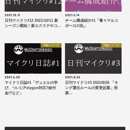
2021.10.11
2021.6.14
日刊マイクリ#12 2021/10/11 新
チーム構成紹介#1「毒々マルコ
シーズン開始！新エクステやコ…
ポーロの乱」
日誌シリーズ
日誌シリーズ
2021.6.28
2021.8.26
マイクリ日誌#1「デュエルの学
日刊マイクリ#3 2021/8/26 「キ
び、ついにPolygon対応?給付
ング選任ルールの変更起案」投
金!?など」
票…