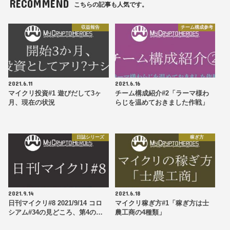
RECOMMEND
こちらの記事も人気です。
収益報告
チーム構成参考
2021.6.11
2021.6.16
マイクリ投資#1 遊びだして3ヶ
チーム構成紹介#2「ラーマ様わ
月、現在の状況
らじを温めておきました作戦」
日誌シリーズ
稼ぎ方
2021.9.14
2021.6.18
日刊マイクリ#8 2021/9/14 コロ
マイクリ稼ぎ方#1「稼ぎ方は士
シアム#34の見どころ、第4の…
農工商の4種類」