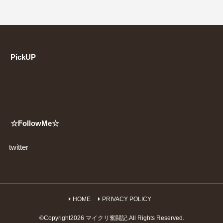
PickUP
☆FollowMe☆
twitter
HOME
PRIVACY POLICY
©Copyright2026
マイクリ奮闘記
.All Rights Reserved.