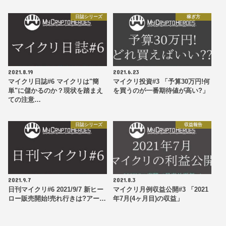
日誌シリーズ
稼ぎ方
2021.8.19
2021.6.23
マイクリ日誌#6 マイクリは"簡
マイクリ投資#3 「予算30万円!何
単"に儲かるのか？現状を踏まえ
を買うのが一番期待値が高い?」
ての注意…
日誌シリーズ
収益報告
2021.9.7
2021.8.3
日刊マイクリ#6 2021/9/7 新ヒー
マイクリ月例収益公開#3 「2021
ロー販売開始!売れ行きは?アー…
年7月(4ヶ月目)の収益」