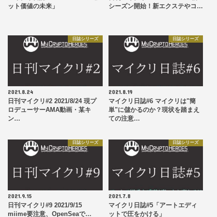
ット価値の未来」
シーズン開始！新エクステやコ…
日誌シリーズ
日誌シリーズ
2021.8.24
2021.8.19
日刊マイクリ#2 2021/8/24 現プ
マイクリ日誌#6 マイクリは"簡
ロデューサーAMA動画・某キ
単"に儲かるのか？現状を踏まえ
ン…
ての注意…
日誌シリーズ
日誌シリーズ
2021.9.15
2021.7.8
日刊マイクリ#9 2021/9/15
マイクリ日誌#5「アートエディ
miime要注意、OpenSeaで…
ットで圧をかける」