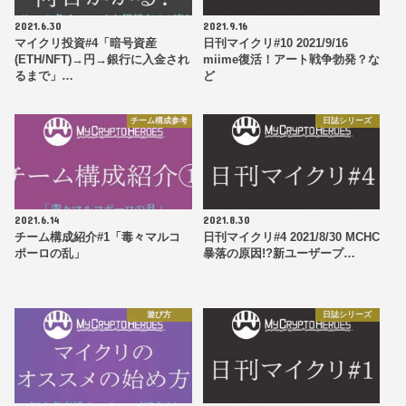
2021.6.30
2021.9.16
マイクリ投資#4「暗号資産
日刊マイクリ#10 2021/9/16
(ETH/NFT)→円→銀行に入金され
miime復活！アート戦争勃発？な
るまで」…
ど
チーム構成参考
日誌シリーズ
2021.6.14
2021.8.30
チーム構成紹介#1「毒々マルコ
日刊マイクリ#4 2021/8/30 MCHC
ポーロの乱」
暴落の原因!?新ユーザープ…
遊び方
日誌シリーズ