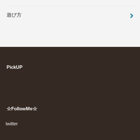
遊び方
PickUP
☆FollowMe☆
twitter