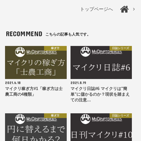
トップページへ
RECOMMEND
こちらの記事も人気です。
稼ぎ方
日誌シリーズ
2021.6.18
2021.8.19
マイクリ稼ぎ方#1「稼ぎ方は士
マイクリ日誌#6 マイクリは"簡
農工商の4種類」
単"に儲かるのか？現状を踏まえ
ての注意…
稼ぎ方
日誌シリーズ