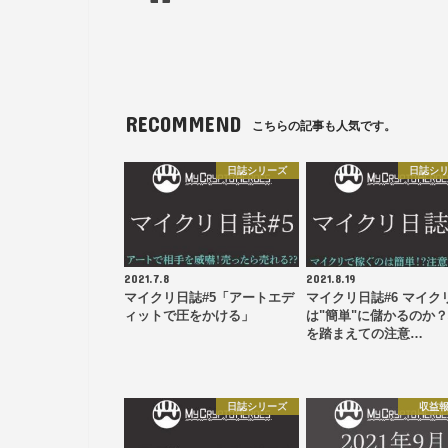
RECOMMEND
こちらの記事も人気です。
日誌シリーズ
日誌シ
2021.7.8
2021.8.19
マイクリ日誌#5「アートエデ
マイクリ日誌#6 マイク
ィットで圧をかける」
は"簡単"に儲かるのか
を踏まえての注意…
日誌シリーズ
収益