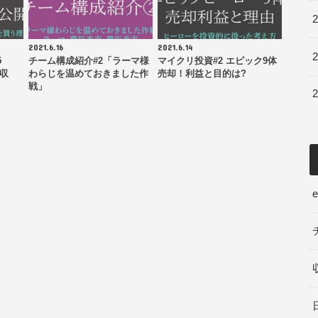
2021.6.16
2021.6.14
5
チーム構成紹介#2「ラーマ様
マイクリ投資#2 エピック9体
の収
わらじを温めておきました作
売却！利益と目的は?
戦」
e