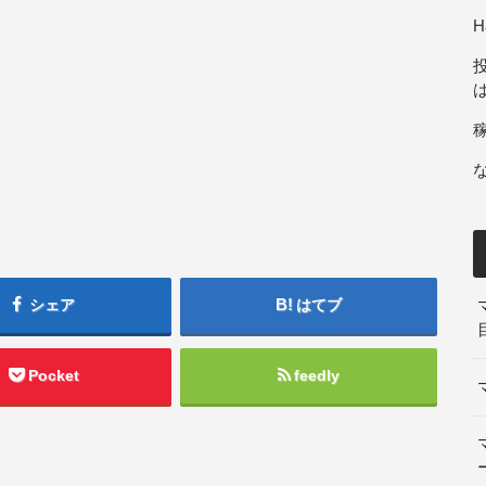
H
シェア
はてブ
Pocket
feedly