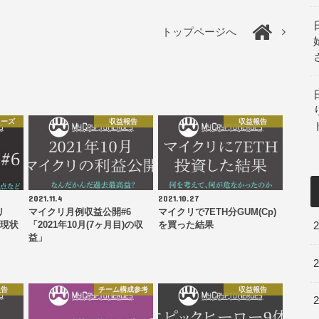
トップページへ
リーズ
収益報告
収益報告
2021.11.4
2021.10.27
リ
マイクリ月例収益公開#6
マイクリで7ETH分GUM(Cp)
？現状
「2021年10月(7ヶ月目)の収
を買った結果
益」
報告
チーム構成参考
収益報告