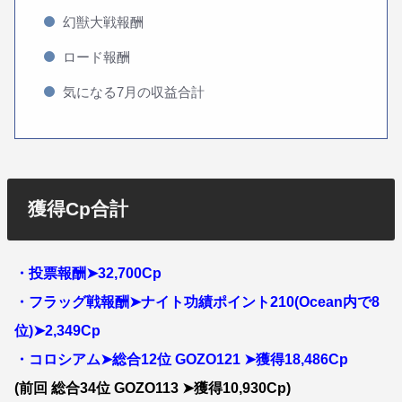
幻獣大戦報酬
ロード報酬
気になる7月の収益合計
獲得Cp合計
・投票報酬➤32,700Cp
・フラッグ戦報酬➤ナイト功績ポイント210(Ocean内で8
位)➤2,349Cp
・コロシアム➤総合12位 GOZO121 ➤獲得18,486Cp
(前回 総合34位 GOZO113 ➤獲得10,930Cp)