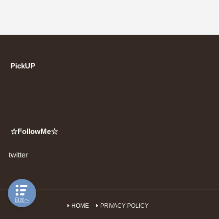
PickUP
☆FollowMe☆
twitter
目次へ
HOME
PRIVACY POLICY