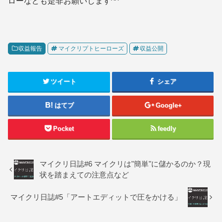
ローなども是非お願いします^^
収益報告
マイクリプトヒーローズ
収益公開
ツイート
シェア
はてブ
Google+
Pocket
feedly
マイクリ日誌#6 マイクリは"簡単"に儲かるのか？現
状を踏まえての注意点など
マイクリ日誌#5「アートエディットで圧をかける」