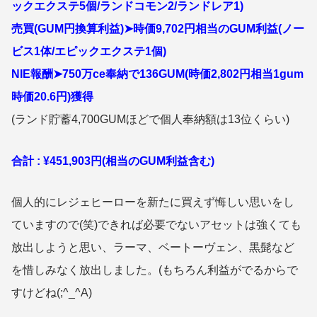
ックエクステ5個/ランドコモン2/ランドレア1)
売買(GUM円換算利益)➤時価9,702円相当のGUM利益(ノー
ビス1体
/エピックエクステ1個)
NIE報酬➤750万ce奉納で136GUM(時価2,802円相当1gum
時価20.6円)獲得
(ランド貯蓄4,700GUMほどで個人奉納額は13位くらい)
合計 : ¥451,903円(相当のGUM利益含む)
個人的にレジェヒーローを新たに買えず悔しい思いをし
ていますので(笑)できれば必要でないアセットは強くても
放出しようと思い、ラーマ、ベートーヴェン、黒髭など
を惜しみなく放出しました。(もちろん利益がでるからで
すけどね(;^_^A)