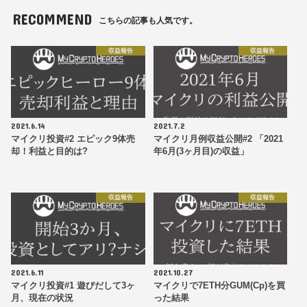
RECOMMEND
こちらの記事も人気です。
収益報告
収益報告
2021.6.14
2021.7.2
マイクリ投資#2 エピック9体売
マイクリ月例収益公開#2 「2021
却！利益と目的は?
年6月(3ヶ月目)の収益」
収益報告
収益報告
2021.6.11
2021.10.27
マイクリ投資#1 遊びだして3ヶ
マイクリで7ETH分GUM(Cp)を買
月、現在の状況
った結果